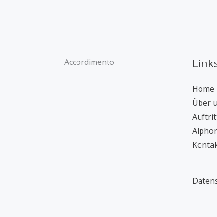
Link
Accordimento
Home
Über 
Auftrit
Alpho
Konta
Datens