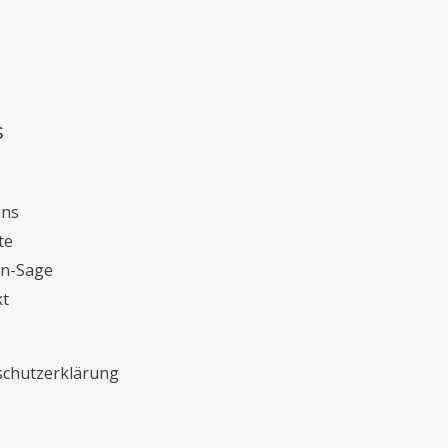
s
uns
te
rn-Sage
kt
chutzerklärung